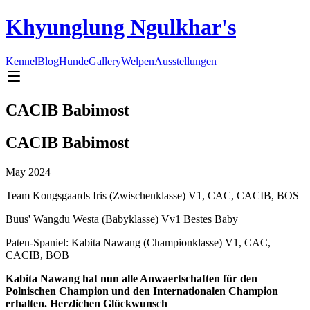
Khyunglung Ngulkhar's
Kennel
Blog
Hunde
Gallery
Welpen
Ausstellungen
CACIB Babimost
CACIB Babimost
May 2024
Team Kongsgaards Iris (Zwischenklasse) V1, CAC, CACIB, BOS
Buus' Wangdu Westa (Babyklasse) Vv1 Bestes Baby
Paten-Spaniel: Kabita Nawang (Championklasse) V1, CAC,
CACIB, BOB
Kabita Nawang hat nun alle Anwaertschaften für den
Polnischen Champion und den Internationalen Champion
erhalten. Herzlichen Glückwunsch