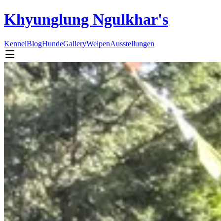
Khyunglung Ngulkhar's
Kennel
Blog
Hunde
Gallery
Welpen
Ausstellungen