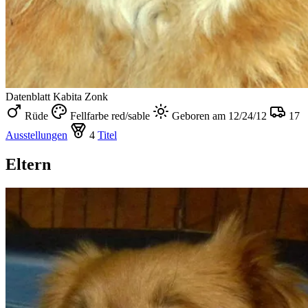
Datenblatt
Kabita Zonk
Rüde
Fellfarbe red/sable
Geboren am 12/24/12
17
Ausstellungen
4
Titel
Eltern