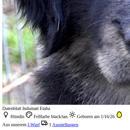
Datenblatt
Indumati Etaha
Hündin
Fellfarbe black/tan
Geboren am 1/16/26
Aus unserem
I-Wurf
1
Ausstellungen