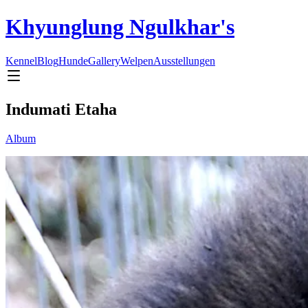
Khyunglung Ngulkhar's
Kennel
Blog
Hunde
Gallery
Welpen
Ausstellungen
Indumati Etaha
Album