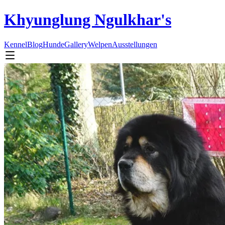
Khyunglung Ngulkhar's
Kennel
Blog
Hunde
Gallery
Welpen
Ausstellungen